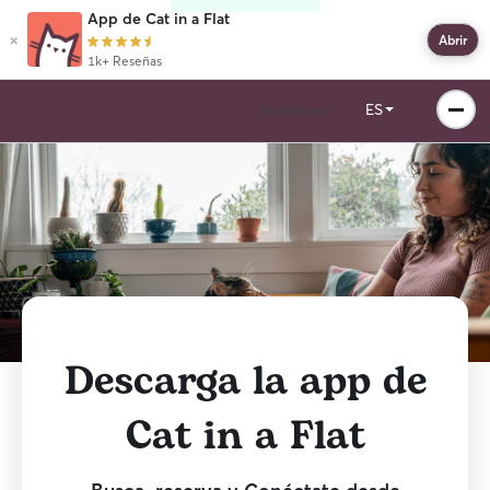
App de Cat in a Flat
×
Abrir
1k+ Reseñas
ES
Únete ahora
Descarga la app de
Cat in a Flat